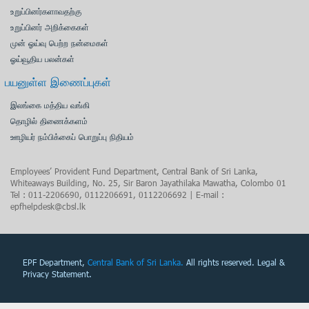
உறுப்பினர்களாவதற்கு
உறுப்பினர் அறிக்கைகள்
முன் ஓய்வு பெற்ற நன்மைகள்
ஓய்வூதிய பலன்கள்
பயனுள்ள இணைப்புகள்
இலங்கை மத்திய வங்கி
தொழில் திணைக்களம்
ஊழியர் நம்பிக்கைப் பொறுப்பு நிதியம்
Employees’ Provident Fund Department, Central Bank of Sri Lanka,
Whiteaways Building, No. 25, Sir Baron Jayathilaka Mawatha, Colombo 01
Tel : 011-2206690, 0112206691, 0112206692 | E-mail :
epfhelpdesk@cbsl.lk
EPF Department,
Central Bank of Sri Lanka.
All rights reserved. Legal &
Privacy Statement.