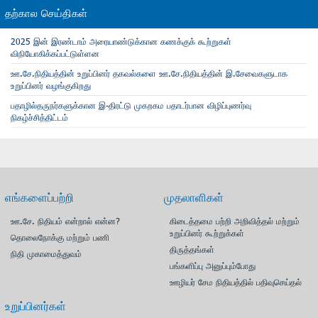
தற்கால செய்திகள்
2025 இன் இரண்டாம் அரையாண்டுக்கான கணக்குக் கூற்றுகள்
விநியோகிக்கப்பட்டுள்ளன
ஊ.சே.நிதியத்தின் உறுப்பினர் தகவல்களை ஊ.சே.நிதியத்தின் இ.சேவைகளுடாக
உறுப்பினர் வழங்குகிறது
பதாழில்தருநர்களுக்கான இ-திரட்டு முகறகம பதாடர்பான விழிப்புணர்வு
நிகழ்ச்சித்திட்டம்
எங்களைப்பற்றி
முதலாளிகள்
ஊ.சே. நிதியம் என்றால் என்ன?
கிடைத்தமை பற்றி அறிவித்தல் மற்றும்
உறுப்பினர் கூற்றுக்கள்
தொலைநோக்கு மற்றும் பணி
திருத்தங்கள்
நிதி முகாமைத்துவம்
பங்களிப்பு அனுப்பும்போது
ஊழியர் சேம நிதியத்தில் பதிவுசெய்தல்
உறுப்பினர்கள்