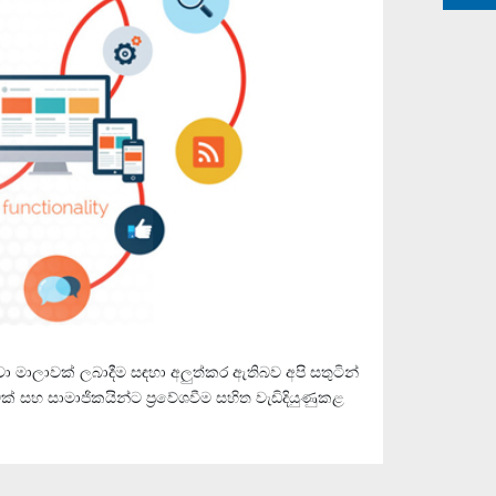
 මාලාවක් ලබාදීම සඳහා අලුත්කර ඇතිබව අපි සතුටින්
 සහ සාමාජිකයින්ට ප්‍රවේශවීම සහිත වැඩිදියුණුකළ