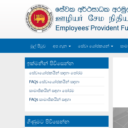
මුල් පිටුව
අප ගැන
සේවා යෝජකයන්
සාම
ඉක්මනින් පිවිසෙන්න
සේවායෝජකයින් සඳහා පෝරම
FAQs සේවායෝජකයින් සඳහා
සාමාජිකයින් සඳහා පෝරම
FAQs සාමාජිකයින් සඳහා
ගිණුමට පිවිසෙන්න