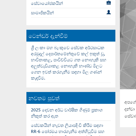
සේවායෝජකයින්
සාමාජිකයින්
ටෙන්ඩර් දැන්වීම්
ශ්‍රී ලංකා මහ බැංකුවෙ සේවක අර්ථසාධක
අරමුදල් දෙපාර්තමේන්තුවේ කල් ඉකුත් වූ,
භාවිතාකළ, පාවිච්චියට ගත නොහැකි සහ
අලුත්වැඩියාකළ නොහැකි භාණ්ඩ මිලට
ගෙන ඉවත් කරගැනීම සඳහා මිල ගණන්
කැඳවීම.
නවතම පුවත්
අපගේ 
දන්වා
2025 දෙවන අර්ධ වාර්ෂික ගිණුම් ප්‍රකාශ
නිකුත් කර ඇත
සේවා
සේවකයින් නැවත ලියාපදිංචි කිරීම සඳහා
RR-6 පෝරමය භාරගැනීම අත්හිටුවීම සහ