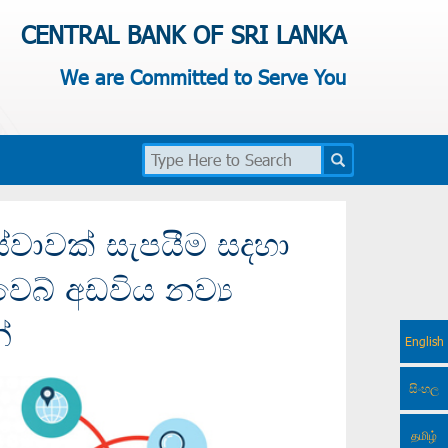
CENTRAL BANK OF SRI LANKA
We are Committed to Serve You
ේවාවක් සැපයීම සදහා
ෙබ් අඩවිය නව්‍ය
්
English
සිංහල
தமிழ்