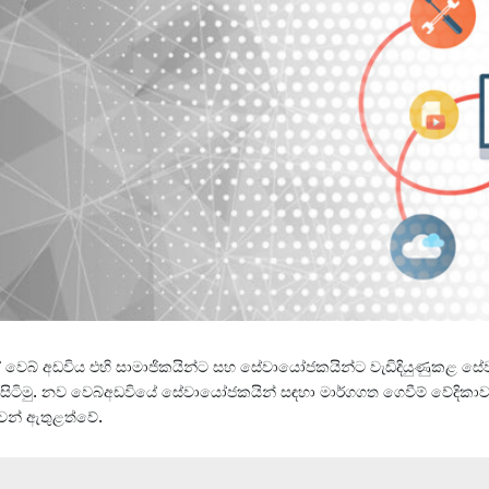
වෙබ් අඩවිය එහි සාමාජිකයින්ට සහ සේවායෝජකයින්ට වැඩිදියුණුකළ සේවා
 සිටිමු. නව වෙබ්අඩවියේ සේවායෝජකයින් සඳහා මාර්ගගත ගෙවීම් වේදිකාවක්
වන් ඇතුළත්වේ.