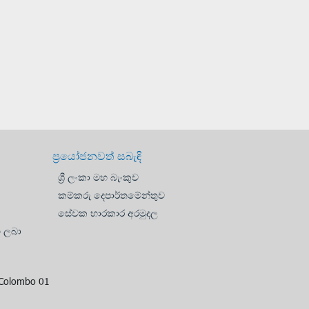
ප්‍රයෝජනවත් සබැඳි
ශ්‍රී ලංකා මහ බැංකුව
කම්කරු දෙපාර්තමේන්තුව
සේවක භාරකාර අරමුදල
භ ලබා
, Colombo 01