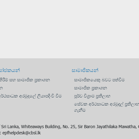
යෝජකයන්
සාමාජිකයන්
ිරීම් සහ සාමාජික ප්‍රකාශන
සාමාජිකයෙකු බවට පත්වීම
න
සාමාජික ප්‍රකාශන
්ථසාධක අරමුදලේ ලියාපදිංචි වීම
පූර්ව විශ්‍රාම ප්‍රතිලාභ
සේවක අර්ථසාධක අරමුදල් ප්‍රතිලා
ගැනීම
 Sri Lanka, Whiteaways Building, No. 25, Sir Baron Jayathilaka Mawatha
 epfhelpdesk@cbsl.lk