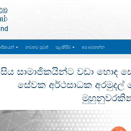
ාජිකයන්
නවතම පුවත්
පළකිරීම්
අප අමතන්න
සිය සාමාජිකයින්ට වඩා හොඳ ස
සේවක අර්ථසාධක අරමුදල් ව
මුහුනුවරකින