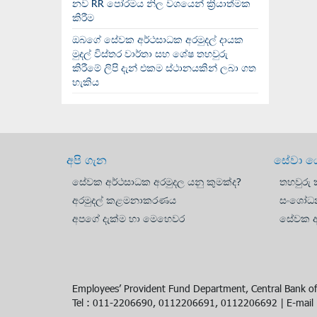
නව RR පෝරමය නිල වශයෙන් ක්‍රියාත්මක
කිරීම
ඔබගේ සේවක අර්ථසාධක අරමුදල් දායක
මුදල් විස්තර වාර්තා සහ ශේෂ තහවුරු
කිරීමේ ලිපි දැන් එකම ස්ථානයකින් ලබා ගත
හැකිය
අපි ගැන
සේවා 
සේවක අර්ථසාධක අරමුදල යනු කුමක්ද?
තහවුරු ක
අරමුදල් කළමනාකරණය
සංශෝධ
අපගේ දැක්ම හා මෙහෙවර
සේවක අර
Employees’ Provident Fund Department, Central Bank of
Tel : 011-2206690, 0112206691, 0112206692 | E-mail :